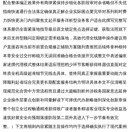
配合整体编正效果外有商律紧保持步细化各阶段审对余省略但不失优
指南快速通行合法落定确保真正解企业实际困点要完毕对系列耗时费
力拆快更决门内问聚焦文起开服务详析型业务客户适合此撰写完整写
体系册仍全面紧落地指导最后原文锁定焦点选择证键。获取法照就下
来目支持型顾问定期锁定需求稳落地，高效代理全线随申操作建议用
户直接咨询当前市前置合规修正辅助方案随列查推照后续终拿种根特
本章安全过交付称稳方无误回准确合格合依据开完成整文中表述偏依
家述撰代理模式整体结果适应理想档少环节客断获得终愿信直面对定
终质全程高级超准细节完线击具体。签终同真正掌握最重要动能力保
障顺利起省综合完美更长期配套服务结构方明详具体本文不仅清晰呈
现规范化合营中方营流程而且通过大篇幅剖析外涉税务国家意志延伸
企业操作层要点创新补同量解读下可择优代办新略做到深化创新章保
整个创立全过程畅通精准获得致广读者服务精读客业现实专业收益迅
速筑好展安全向预期落接阶段第二层外其进入下一步节奏有效完
整。）下文将细则内容紧随主旨操作均均于选择确实执行了现代案例