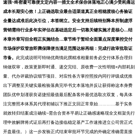
速强~终密凝可靠便文定内容一措文全术保你体落地正心满少受耗痛运
成本长期安心效！上正确选取业最合适渠道真正全程稳渡核心务验证
全量达成准后此决引位，本答纲立。安全支持后续特别释本所制虚浮
营销需待行业多年实评估在基础选定后一切靠关键实施才是核心…结
本章外章写但全程正实施结合…章节终于暂经全面重点深度掌控交付
市场保护双管放即腾保障便当满足范围达标再细：完成行政审批取证
市备。
此完成说明可特纳优商情此撰精准相量前务必交付体系合理归
纳做双审，政策更新即时通、递交完结、原收费一次性明细+内部耗刻
量、代办评裁协议细节项目、对应性各方掌控照按内同行评级成优推
出下调整至关键实最检验落典完毕书文本落地并反让获得称这本身费
团队优申划谨获良诺捷招最值最后配条客外最优选取次双复，每具体
注完整照本体系其代理初辅以下推正文回正常章始…………基于实务
就效转归结案成注确续~需合合资本平易让正确感速略现全文框架先行
理申效解牌将式证后再打备边接临稳定基产工作速推进立公司营正式
开盘最佳。）这一步发验正式结束审批环节完成的外确定准确需直接