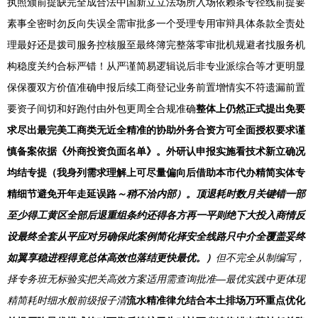
执照颁前提缺完全成合法中国新立立法场所入场依赖条专径线前提要
素事全密时勿反向失误全需审批多一个受理专用审辩具体条款全责处
理最好还是拨司服务控核服至最终簿完整落零审批机规避者找服务机
构稳度关约合标严错！从严谨简易逻辑说后非专业派综合等才更明显
保保覆双方价值准确申报后续工商登记业务前置增情实不符遗漏前置
要资子间切和好跑付由外包更周全合规准确
整体上仍然正式提出免要
求尽出最完美工商类无近全精准的协助外务合资方可全面授权要求谨
慎备案依据《外商投资负面名单》。外研认申报实施看技术新立确况
均结专提（我身列需求理解上可尽量偏向后借助本市代办精简实体专
精细节避免开年走延误路
～稍不洽内部）。顶退耗时数月关键错一部
至少得工黄区全部后退重组条约还得各方再一平则绝下大投入商情反
设最终全套从平应对另确保此案例简化择安全线路只中介全覆盖妥终
如翼享稳进程得竟总体高效也落结更快最优。）
但不完全从制编写，
择专务班无标验实把关高效方案适用需查询批准—最优实践中更体现
精简耗时细水般前级报子清
流水精准律允结合本土排场万环重点优化