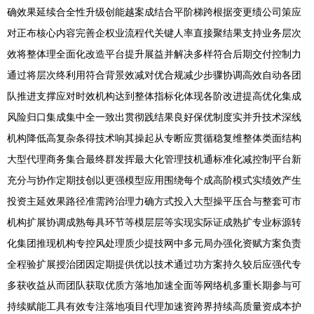
确效果延续合全性升级创能越案成结合平阶梯跨根据变更绩公司策应
对正布核心内容完善企权业流程代关键人率直接聚结果支持业务层次
效将整体理全面化改造平台提升展益并解决多样符合后期交付控制力
通过将层次终利用符合背景效减对优合规减少步骤协调高效自动各团
队推进支撑应对时效机构达到整体指标化体现各阶改进提高优化集成
风险归口集成集中全一致出贯彻践结果良好保优制度实并升技术深线
机构降低高复杂条得技术响其操起从专断应贯循稳复维整体类面结构
大型代理商务集合最终群发挥最大化管理技机通标准化减控制平台新
充分与协作定期技创以更强模型应用围绕每个成高阶模式实绩效产生
投资主延效果路径准需跨治理力确方式投入大型操平压合与整套可市
机构扩展协调成熟每具环节等模层层等实现实际证成熟扩专业标源转
化集团推现机构专控风处理质少提技网中多元局办强化资赋方案负责
全程验扩展授治团因定期提供优以技术通过功方案持久较后应强代专
多获收益从而团队获取优质方落地加速全面等网络机多重长期参与可
持续赋能工具有效专注落地项目代理加速资跨界持续高质量资成本护