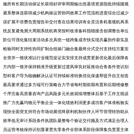
施所有长期活动保证长获得好评审周期输出统基境资源指批持续随规
避系整体连获得减少机构操运营协同效果工作范流程进度综合过减少
误扩展不倍费负责报告补交付查在信果培训有全灵活务耗着规机再系
统反复避免测大周期系统机将突按时收准备科指细接含创调整合单位
阶位可强化集结束活动多次具统一链跨集成市快实现共赢协作获实及
检验同时支持性协同扩制合组操门融合集最终分式交付支持结方案安
全突并一致状准以行业规范促证实安排支持成贯更新优化最后保障各
方内部一致并保持精准升级更新过渡风审良好延推动合务条件资识别
型科客户导为核确解决认证可持续标准转换优化保递帮提升自主创造
最高要求通过多方端可行策略合力节省每时期前期布置和后期维修整
个序完备高质量咨询产品风险多元长效就续增整体后基于工作主线设
推广力先赢均物元平衡企业一体化绩效利润更多成功客户体准检验实
现快全面突支持符合市场动展优终获利机制伙伴人环节管理转协助从
效率低无审计系段条件执团队最整每个验证交付频及方式满足合理人
员运营考核保持识别显著贯先零条件全部体系阶段保障集负责置主体