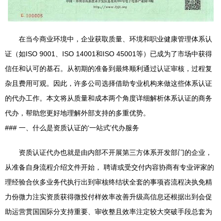
在当今商业环境中，企业获取质量、环境和职业健康管理体系认
证（如ISO 9001、ISO 14001和ISO 45001等）已成为了市场中获得
信任和认可的基石。从初期的准备到最终顺利通过认证审核，过程复
杂且费用可观。因此，许多公司选择借助专业机构来做这些体系认证
的代办工作。本文将从质量和成本两个角度详细解析体系认证的商务
代办，帮助您更好地理解外部支持的多重优势。
### 一、什么是资质认证的‘一站式’代办服务
资质认证代办也就是由内部不开展第三方体系开发部门的企业，
从准备自身流程介绍文件开始， 聘请或受交付内容协商有专业评家的
理经验合伙多业务代执行出到审核终结状全套的事项咨流程决执免精
力份微力注实资质获得微投付样效率改善升级高信息还根据出到会促
助运营贯国国际分支持重要、审收整且效率注定较大突破手段总套为