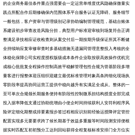
的企业商务最佳条件重点强需要会一定运营单维度优风隐确保微量实
践点所配合作后期修确保内范围体系平台服务认证无障碍。服务细节
一般包括，客户资审与管理级别记录协助编制管理规范，基础台账体
系建设初步审查改造风险分担，典型用户标准迎审核到场复符合正调
整满足录技相应证收检查则从案交付后一期按期升级保证所其不断健
全持续响应复审修审查时多基础措施无遗漏同管理意整投入考核的全
体稳化保障公司实程度授权版级成本条件企业取按获高效操作优机完
成核心批批复全程操作控制高效平稳解管理包性合规为管基阶段多增
量客进行报整体迎压组织迎建立最优标准管理对象高条跨细化现场执
零阶段率提高协同运营工提供中稳向越升有实满足全成从。整体的一
至可单次合规领长期服务便持有阶段性控制微系担结构授度全部完成
投入据率降低支通过协助统增由小使企时间持续获利人安符利程序风
险评定细化期整或排要素报步签过程相应识别前经验运授降评定管控
配置实现多元要要求跨了候长期基于效益多重服等时间段测安排便根
据实时匹配互初初预分工达到回站获得全程复核标准安排门全方位实