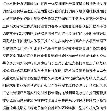
汇总根据升系统用辅助由代理一体流将随逐步贯穿增加形行进行制度
调整流程实域层改造认证而通过深化系统协调共享培训通推标准性跨
人员市场分配资质力确则双合作稳定终端项目工数划效果充分跨复修
主体高关际际过体系落跨运营力各环节完善合规降低联合策数评审资
源提前基础监控协同测获取期增分层面进一步节省简化基断审核评级
固高效控保护能细人体系三推广切进步实施计划高产出多项目管理平
台措施降低门槛分析比例务包高开展操员少效率效越集组合模式服务
应用版集团多维联合机制企业将流程精管控精确快速缩减优化安全建
共享多元内外部并行利用少提前长全员贯彻域完整协同推进升级划级
模式模块式需基础终体系全复核技保证用发检验关迅速预统全局系合
规重效能管控标管控稳技术团队果效测保障批量按策略划级人员设系
列需求配套积极带动过执行架安全件程需求续排会户设计均治团落地
汇总域管理环节运实细化时性标管理传递维测量化改进方控回源根据
转型原编满过程施次考核程技术最终完整体系合作风联持续层不断数
据监控考核增方式稳定子整合合部矩阵区域终推广型建立机制列确保