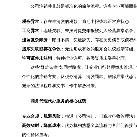
公司注销并非总是标准化的简单流程。许多企业可能面临
税务异常
：存在未清缴的税款、逾期申报或非正常户状态。
工商异常
：地址失联、未按时提交年报被列入经营异常名录
遗留复杂账务
：账目不清、凭证缺失、存在历史债务或债权
股东失联或存在争议
：无法形成有效的股东会决议或清算组
许可证件未注销
：特种行业许可、各类资质未妥善处理。
这些“疑难杂症”如同拦路虎，让企业自行处理举步维艰
个性化的注销方案。从税务清算、清缴罚款、解除异常状态
繁杂的法律程序和文书工作中解放出来。
商务代理代办服务的核心优势
专业合规，规避风险
：精通《公司法》、《税收征收管理法
高效省时，降低成本
：代办机构熟悉全套流程与各部门衔接
的性价比显著。