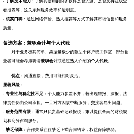
-
了解技术能力
：了解其使用的财务软件是否先进、是否支持在线查
看报表等，这关系到服务效率和透明度。
-
核实口碑
：通过网络评价、熟人推荐等方式了解其市场信誉和服务
质量。
备选方案：兼职会计与个人代账
对于业务极其简单、票据量极少的微型个体户或工作室，部分创
业者可能会考虑聘请
兼职会计
或通过熟人介绍的
个人代账
。
优点
：沟通直接，费用可能相对灵活。
显著风险
：
-
专业性与稳定性不足
：个人能力参差不齐，若出现错报、漏报，法
律责任仍由公司承担。一旦对方因故中断服务，交接容易出问题。
-
服务范围有限
：通常只负责基础记账报税，难以提供全面的财税规
划和商务咨询服务。
-
缺乏保障
：合作关系往往缺乏正式合同约束，权益保障较弱。